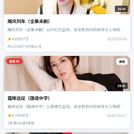
16:34
飓风列车（全集未删）
飓风列车（全集未删）以科幻为主线，讲述危机中的抉择与人物成
长；中国台湾班底，郭帆执导，周冬雨、白宇等主演。
4.8
97万
2020/03/04
#科幻#综艺#中国台湾
超清4K
爱情
24:41
霜降远征（国语中字）
霜降远征（国语中字）以爱情为主线，讲述危机中的抉择与人物成
长；美国班底，宁浩执导，凯特·布兰切特、蕾雅·赛杜等主演。
4.7
96万
2020/10/17
#爱情#动漫#美国