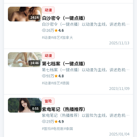
动漫
白沙密令（一键点播）
24:16
白沙密令（一键点播）以动漫为主线，讲述危机中
的抉择与人物成长；加拿大班底，饶晓志执导，张
26万
4.6
译、基里安·墨菲等主演。
#动漫#综艺#加拿大
2025/11/13
动漫
第七档案（一键点播）
24:46
第七档案（一键点播）以动漫为主线，讲述危机中
的抉择与人物成长；德国班底，饶晓志执导，于和
93万
4.8
伟、河正宇等主演。
#动漫#综艺#德国
2023/11/09
冒险
紫电笔记（热播推荐）
0:55
紫电笔记（热播推荐）以冒险为主线，讲述危机中
的抉择与人物成长；泰国班底，贾樟柯执导，河正
29万
4.9
宇、大鹏等主演。
#冒险#电视剧#泰国
2025/01/04