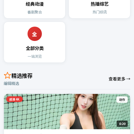
经典动漫
热播综艺
番剧聚合
热门综讯
全
全部分类
一站浏览
精选推荐
查看更多 →
编辑精选
超清4K
动作
0:20