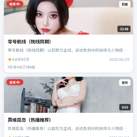
超清4K
犯罪
32:48
零号航线（院线同期）
零号航线（院线同期）以犯罪为主线，讲述危机中的抉择与人物成
长；韩国班底，林超贤执导，胡歌、黄政民等主演。
4.6
95万
2020/06/29
#犯罪#综艺#韩国
超清4K
冒险
0:55
异境孤岛（热播推荐）
异境孤岛（热播推荐）以冒险为主线，讲述危机中的抉择与人物成
长；日本班底，贾樟柯执导，黄政民、谭卓等主演。