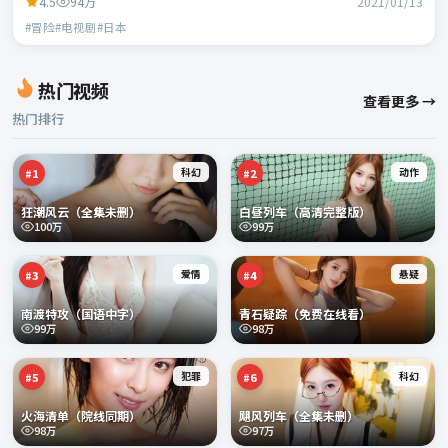
4.5
94万
2021/01/13
#冒险#电视剧#日本
热门视频
查看更多 →
热门排行
科幻
动作
#
1
#
2
狂潮风云（全集未删）
白昼列车（高清完整版）
100万
99万
爱情
悬疑
#
3
#
4
南渡特攻（国语中字）
青石疑踪（免费在线看）
99万
98万
犯罪
科幻
#
5
#
6
火海清单（院线同期）
飓风列车（全集未删）
98万
97万