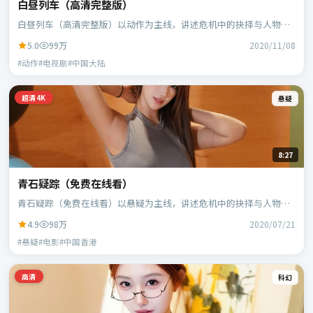
白昼列车（高清完整版）
白昼列车（高清完整版）以动作为主线，讲述危机中的抉择与人物成
长；中国大陆班底，徐克执导，段奕宏、范伟等主演。
5.0
99万
2020/11/08
#动作#电视剧#中国大陆
超清4K
悬疑
8:27
青石疑踪（免费在线看）
青石疑踪（免费在线看）以悬疑为主线，讲述危机中的抉择与人物成
长；中国香港班底，乌尔善执导，刘德华、段奕宏等主演。
4.9
98万
2020/07/21
#悬疑#电影#中国香港
高清
科幻