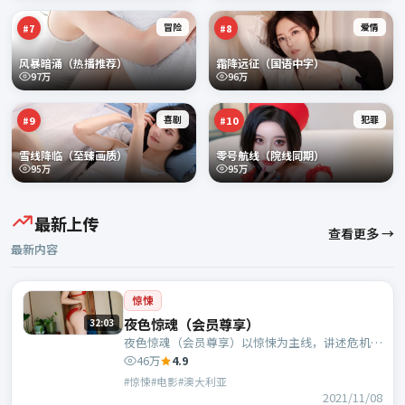
冒险
爱情
#
7
#
8
风暴暗涌（热播推荐）
霜降远征（国语中字）
97万
96万
喜剧
犯罪
#
9
#
10
雪线降临（至臻画质）
零号航线（院线同期）
95万
95万
最新上传
查看更多 →
最新内容
惊悚
夜色惊魂（会员尊享）
32:03
夜色惊魂（会员尊享）以惊悚为主线，讲述危机中
的抉择与人物成长；澳大利亚班底，吕行执导，任
46万
4.9
素汐、于和伟等主演。
#惊悚#电影#澳大利亚
2021/11/08