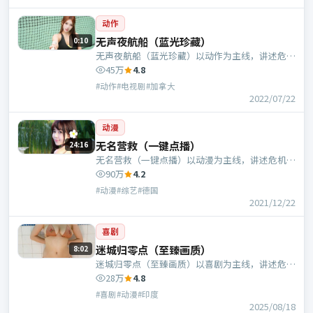
动作
无声夜航船（蓝光珍藏）
0:10
无声夜航船（蓝光珍藏）以动作为主线，讲述危机
中的抉择与人物成长；加拿大班底，曹盾执导，张
45万
4.8
译、廖凡等主演。
#动作#电视剧#加拿大
2022/07/22
动漫
无名营救（一键点播）
24:16
无名营救（一键点播）以动漫为主线，讲述危机中
的抉择与人物成长；德国班底，饶晓志执导，雷佳
90万
4.2
音、长泽雅美等主演。
#动漫#综艺#德国
2021/12/22
喜剧
迷城归零点（至臻画质）
8:02
迷城归零点（至臻画质）以喜剧为主线，讲述危机
中的抉择与人物成长；印度班底，毕赣执导，汤
28万
4.8
唯、咏梅等主演。
#喜剧#动漫#印度
2025/08/18