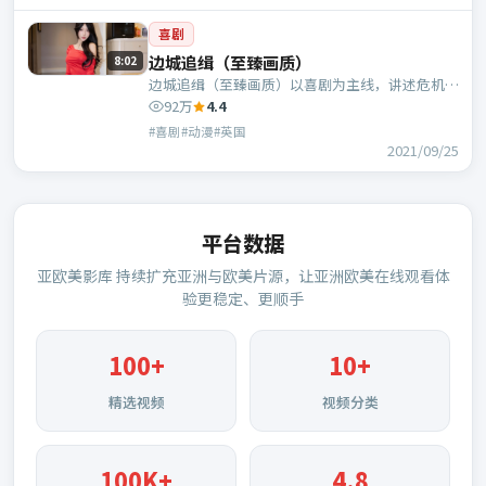
喜剧
边城追缉（至臻画质）
8:02
边城追缉（至臻画质）以喜剧为主线，讲述危机中
的抉择与人物成长；英国班底，毕赣执导，周迅、
92万
4.4
易烊千玺等主演。
#喜剧#动漫#英国
2021/09/25
平台数据
亚欧美影库
持续扩充亚洲与欧美片源，让亚洲欧美在线观看体
验更稳定、更顺手
100
+
10+
精选视频
视频分类
100K+
4.8